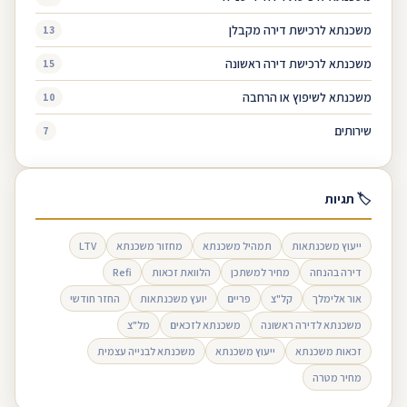
משכנתא לרכישת דירה מקבלן
13
משכנתא לרכישת דירה ראשונה
15
משכנתא לשיפוץ או הרחבה
10
שירותים
7
🏷 תגיות
ייעוץ משכנתאות
תמהיל משכנתא
מחזור משכנתא
LTV
דירה בהנחה
מחיר למשתכן
הלוואת זכאות
Refi
אור אלימלך
קל"צ
פריים
יועץ משכנתאות
החזר חודשי
משכנתא לדירה ראשונה
משכנתא לזכאים
מל"צ
זכאות משכנתא
ייעוץ משכנתא
משכנתא לבנייה עצמית
מחיר מטרה