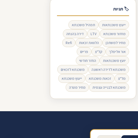
🏷 תגיות
ייעוץ משכנתאות
תמהיל משכנתא
מחזור משכנתא
LTV
דירה בהנחה
מחיר למשתכן
הלוואת זכאות
Refi
אור אלימלך
קל"צ
פריים
יועץ משכנתאות
החזר חודשי
משכנתא לדירה ראשונה
משכנתא לזכאים
מל"צ
זכאות משכנתא
ייעוץ משכנתא
משכנתא לבנייה עצמית
מחיר מטרה
ב ביקורת בגוגל
תנאי שימוש