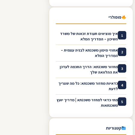
פופולרי
איך מוציאים תעודת זכאות של משרד
1
השיכון – המדריך המלא
אחוזי מימון משכנתא לבניה עצמית –
2
המדריך המלא
מחזור משכנתא: הדרך החכמה לעדכן
3
את ההלוואה שלך
כדאיות מחזור משכנתא: כל מה שצריך
4
לדעת
מתי כדאי למחזר משכנתא | מדריך יועץ
5
משכנתאות
קטגוריות