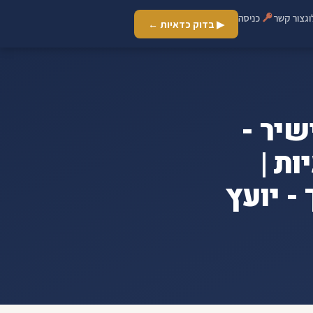
ג
צור קשר
כניסה
▶ בדוק כדאיות ←
שיר -
ות |
- יועץ