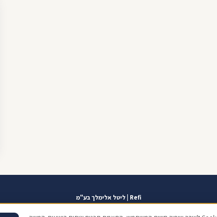
Refi | ליטל אלימלך בע"מ
אזור אישי
תוכנית שגרירים
contact@refi.co.il
050-7021207
מידרג 10.0
כתו