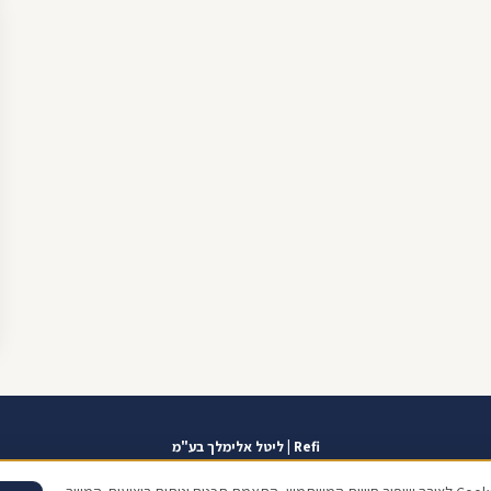
Refi | ליטל אלימלך בע"מ
אזור אישי
תוכנית שגרירים
contact@refi.co.il
050-7021207
מידרג 10.0
כתו