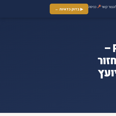
ג
צור קשר
כניסה
▶ בדוק כדאיות ←
ארכיון תהליך משכנתא - Refi –
זור
ועץ