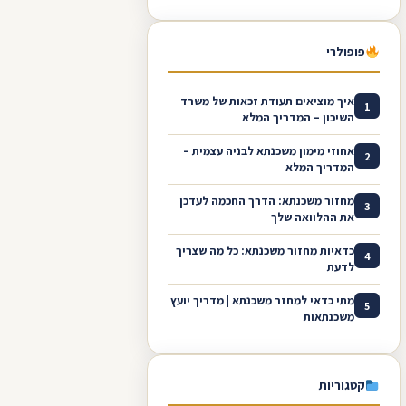
פופולרי
איך מוציאים תעודת זכאות של משרד
1
השיכון – המדריך המלא
אחוזי מימון משכנתא לבניה עצמית –
2
המדריך המלא
מחזור משכנתא: הדרך החכמה לעדכן
3
את ההלוואה שלך
כדאיות מחזור משכנתא: כל מה שצריך
4
לדעת
מתי כדאי למחזר משכנתא | מדריך יועץ
5
משכנתאות
קטגוריות