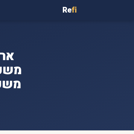
Re
fi
משכנ
משכנ