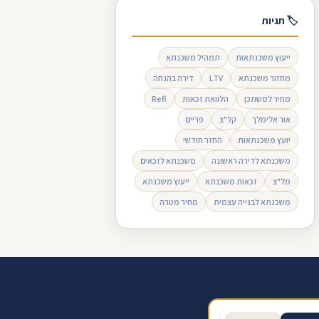
🏷 תגיות
ייעוץ משכנתאות
תמהיל משכנתא
מחזור משכנתא
LTV
דירה בהנחה
מחיר למשתכן
הלוואת זכאות
Refi
אור אלימלך
קל"צ
פריים
יועץ משכנתאות
החזר חודשי
משכנתא לדירה ראשונה
משכנתא לזכאים
מל"צ
זכאות משכנתא
ייעוץ משכנתא
משכנתא לבנייה עצמית
מחיר מטרה
ב ביקורת בגוגל
תנאי שימוש