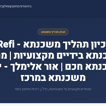
בית
אודות
מחשבון
שאלון
בלו
תגית: תהליך משכנתא
תא בידיים מקצועיות | מח
תא חכם | אור אלימלך - י
משכנתא במרכז
מאמרים מקצועיים על משכנתאות, נדל"ן, ריביות וחיסכון כספי