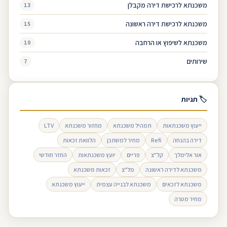
משכנתא לרכישת דירה מקבלן
13
משכנתא לרכישת דירה ראשונה
15
משכנתא לשיפוץ או הרחבה
10
שירותים
7
🏷 תגיות
ייעוץ משכנתאות
תמהיל משכנתא
מחזור משכנתא
LTV
דירה בהנחה
Refi
מחיר למשתכן
הלוואת זכאות
אור אלימלך
קל"צ
פריים
יועץ משכנתאות
החזר חודשי
משכנתא לדירה ראשונה
מל"צ
זכאות משכנתא
משכנתא לזכאים
משכנתא לבנייה עצמית
ייעוץ משכנתא
מחיר מטרה