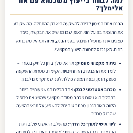
למה לבחור ב
ייעוץ משכנתא
עם
אור
אלימלך
?
הבנת אחוז המימון לדירה להשקעה היא רק ההתחלה. מה שקובע
את התוצאה בפועל הוא האופן שבו מגישים את הבקשה, כיצד
מציגים את הפרופיל הפיננסי בפני הבנק, ואיזה
תמהיל משכנתא
בונים. כאן נכנס לתמונה הייעוץ המקצועי.
ניתוח מקצועי מעמיק:
אור אלימלך
בוחן כל תיק בנפרד –
לומד את ההכנסות, ההתחייבויות הקיימות, מטרות ההשקעה
ואופק הזמן, ובונה תמונה כוללת לפני שמתקדמים לבנק.
מכתב אסטרטגי לבנק:
אחד הכלים המשמעותיים ביותר
בתהליך הוא ניסוח מכתב מסודר ומקצועי שמציג את פרופיל
הלווה באור הנכון. מכתב טוב יכול להשפיע על תנאי ההצעה
שהבנק מחזיר.
ליווי אישי לאורך כל הדרך:
מהשלב הראשוני של בדיקת
הכדאיות, דרך הגשת הבקשות למספר בנקים, ועד לחתימה