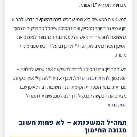
מבחינת יחס ה-
LTV
המותר.
המשמעות המעשית היא שמי שרוכש דירה להשקעה נדרש להביא
הון עצמי
גבוה יותר מהכיס, ואחוז המימון שיקבל מהבנק יהיה נמוך
בהשוואה לרוכש
דירה ראשונה
למגורים. הדבר נועד לצמצם את
הסיכון המערכתי בשוק הנדל"ן ולהגן גם על הרוכש מפני מינוף
מופרז.
חשוב להבין: אחוז המימון לדירה להשקעה איננו גמיש לחלוטין –
הוא כפוף להוראות
בנק ישראל
, ולכן לא ניתן "לעקוף" אותו בקלות.
עם זאת, בתוך המסגרת הקיימת ישנה חשיבות רבה לאופן שבו
מציגים את הבקשה לבנק ולדרך שבה מגבשים את תמהיל
ה
משכנתא
.
תמהיל המשכנתא – לא פחות חשוב
מגובה המימון