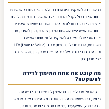
רכישת
דירה להשקעה
היא אחת ההחלטות הפיננסיות המשמעותיות
ביותר שאדם יכול לקבל. מדובר בצעד שמשלב הזדמנות כלכלית
אמיתית לצד מורכבות לא מבוטלת – ואחד הנושאים שמעסיקים
ביותר את המשקיעים הוא אחוז המימון שהבנק מוכן להעניק. אם
אתם שוקלים לרכוש נכס להשקעה ולממן אותו באמצעות
משכנתא
, הבנת מגבלות המימון, יחס ה-
(Loan to Value)
LTV
והדרישות הרגולטוריות של
בנק ישראל
היא נקודת מוצא הכרחית
לכל תכנון נכון.
מה קובע את אחוז המימון ל
דירה
להשקעה
?
בנק ישראל
מגביל את אחוז המימון ל
רכישת דירה
להשקעה –
כלומר, דירה שאינה מיועדת למגורי הרוכש עצמו. בשונה מרוכשי
דירה יחידה, המשקיעים עומדים בפני מגבלות מחמירות יותר