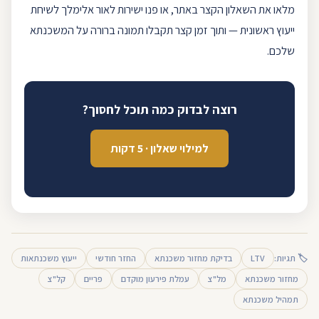
מלאו את ה
שאלון
הקצר באתר, או פנו ישירות לאור אלימלך לשיחת
ייעוץ ראשונית — ותוך זמן קצר תקבלו תמונה ברורה על המשכנתא
שלכם.
רוצה לבדוק כמה תוכל לחסוך?
למילוי שאלון · 5 דקות
🏷 תגיות:
LTV
בדיקת מחזור משכנתא
החזר חודשי
ייעוץ משכנתאות
מחזור משכנתא
מל"צ
עמלת פירעון מוקדם
פריים
קל"צ
תמהיל משכנתא