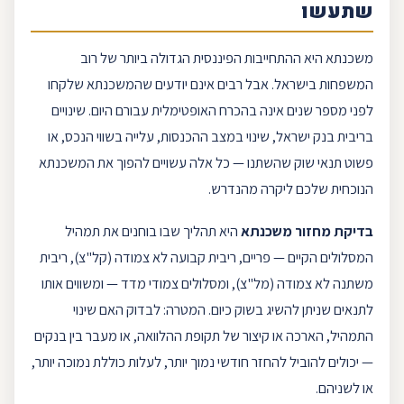
שתעשו
משכנתא היא ההתחייבות הפיננסית הגדולה ביותר של רוב
המשפחות בישראל. אבל רבים אינם יודעים שהמשכנתא שלקחו
לפני מספר שנים אינה בהכרח האופטימלית עבורם היום. שינויים
בריבית
בנק ישראל
, שינוי במצב ההכנסות, עלייה בשווי הנכס, או
פשוט תנאי שוק שהשתנו — כל אלה עשויים להפוך את המשכנתא
הנוכחית שלכם ליקרה מהנדרש.
בדיקת
מחזור משכנתא
היא תהליך שבו בוחנים את תמהיל
המסלולים הקיים —
פריים
,
ריבית קבועה
לא צמודה (
קל"צ
),
ריבית
משתנה
לא צמודה (
מל"צ
), ומסלולים צמודי מדד — ומשווים אותו
לתנאים שניתן להשיג בשוק כיום. המטרה: לבדוק האם שינוי
התמהיל, הארכה או קיצור של תקופת ההלוואה, או מעבר בין בנקים
— יכולים להוביל ל
החזר חודשי
נמוך יותר, לעלות כוללת נמוכה יותר,
או לשניהם.