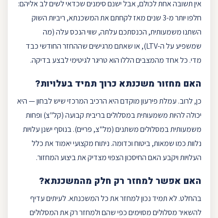
אין תשובה אחת לכולם, אבל ישנם סימנים שכדאי לשים לב אליהם:
חלפו יותר מ-3 שנים מאז לקחתם את המשכנתא, ריביות השוק
השתנו משמעותית, הכנסתכם עלתה, שווי הנכס עלה (מה
שמשפיע על ה-
LTV
), או שאתם מרגישים שההחזר החודשי כבד
מדי. כל אחד מהמצבים הללו הוא טריגר לגיטימי לבצע בדיקה.
האם מחזור משכנתא כרוך תמיד בעלויות?
כן, לרוב.
עמלת פירעון מוקדם
היא הרכיב המרכזי שיש לבחון — היא
יכולה להיות משמעותית במסלולים ב
ריבית קבועה
(קל"צ) ופחות
משמעותית במסלולים משתנים (מל"צ,
פריים
). בנוסף ישנן עלויות
נלוות כמו שמאות, ביטוח וכדומה. ניתוח מקצועי יאמוד את כלל
העלויות ויקבע האם החיסכון הצפוי מצדיק את ביצוע המחזור.
האם אפשר למחזר רק חלק מהמשכנתא?
בהחלט. לא תמיד נכון למחזר את כל המשכנתא. לעיתים עדיף
להשאיר מסלולים מסוימים כפי שהם ולמחזר רק את המסלולים