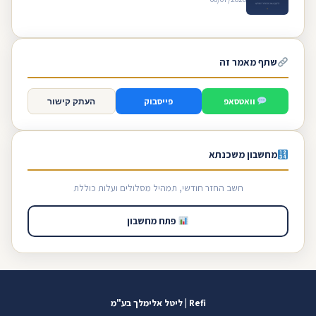
שתף מאמר זה
וואטסאפ
פייסבוק
העתק קישור
מחשבון משכנתא
חשב החזר חודשי, תמהיל מסלולים ועלות כוללת
פתח מחשבון
Refi | ליטל אלימלך בע"מ