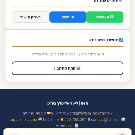
שתף מאמר זה
וואטסאפ
פייסבוק
העתק קישור
מחשבון משכנתא
חשב החזר חודשי, תמהיל מסלולים ועלות כוללת
פתח מחשבון
Refi | ליטל אלימלך בע"מ
אודות
בלוג
מחשבון
שאלון
צור קשר
אזור אישי
תוכנית שגרירים
contact@refi.co.il
050-7021207
מידרג 10.0
כתוב ביקורת בגוגל
תנאי שימוש