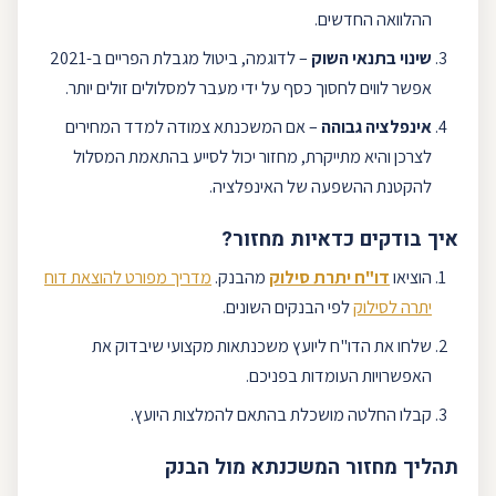
ההלוואה החדשים.
שינוי בתנאי השוק
– לדוגמה, ביטול מגבלת ה
פריים
ב-2021
אפשר לווים לחסוך כסף על ידי מעבר למסלולים זולים יותר.
אינפלציה גבוהה
– אם המשכנתא צמודה ל
מדד המחירים
לצרכן
והיא מתייקרת, מחזור יכול לסייע בהתאמת המסלול
להקטנת ההשפעה של האינפלציה.
איך בודקים כדאיות מחזור?
הוציאו
דו"ח יתרת סילוק
מהבנק.
מדריך מפורט להוצאת דוח
יתרה לסילוק
לפי הבנקים השונים.
שלחו את הדו"ח ל
יועץ משכנתאות
מקצועי שיבדוק את
האפשרויות העומדות בפניכם.
קבלו החלטה מושכלת בהתאם להמלצות היועץ.
תהליך מחזור המשכנתא מול הבנק