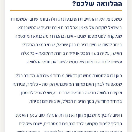
ההלוואה שלכם?
משכנתא
היא ההתחייבות הפיננסית הגדולה ביותר שרוב המשפחות
בישראל לוקחות על עצמן. אבל רבים אינם יודעים שהמשכנתא
שנלקחה לפני מספר שנים – אינה בהכרח המשכנתא המתאימה
ביותר להיום. שינויים בריבית
בנק ישראל
, שינוי במצב הכלכלי
האישי, עלייה בשווי הנכס או ירידה ביתרת ההלוואה – כל אלה
עשויים ליצור הזדמנות של ממש לשפר את תנאי ההלוואה.
כאן נכנס לתמונה
מחשבון
כדאיות מיחזור משכנתא. מדובר בכלי
שמאפשר לבחון האם מחזור המשכנתא הקיימת – כלומר, סגירתה
ולקיחת הלוואה חדשה בתנאים אחרים – עשוי להוביל ל
חיסכון
בהחזר החודשי, בסך הריבית הכולל, או בשניהם גם יחד.
חשוב להבין: מחשבון מקוון הוא נקודת התחלה טובה, אך הוא אינו
תחליף לניתוח מקצועי. לצד הנתונים המס
פריים
, ישנם שיקולים