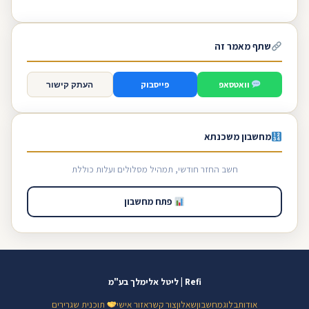
שתף מאמר זה
וואטסאפ
פייסבוק
העתק קישור
מחשבון משכנתא
חשב החזר חודשי, תמהיל מסלולים ועלות כוללת
פתח מחשבון
Refi | ליטל אלימלך בע"מ
אודות
בלוג
מחשבון
שאלון
צור קשר
אזור אישי
תוכנית שגרירים