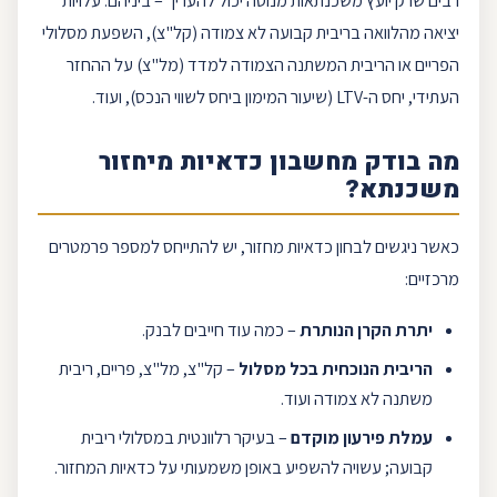
רבים שרק יועץ
משכנתאות
מנוסה יכול להעריך – ביניהם: עלויות
יציאה מהלוואה ב
ריבית קבועה
לא צמודה (
קל"צ
), השפעת מסלולי
ה
פריים
או הריבית המשתנה הצמודה למדד (
מל"צ
) על ההחזר
העתידי, יחס ה-
LTV
(שיעור המימון ביחס לשווי הנכס), ועוד.
מה בודק מחשבון כדאיות מיחזור
משכנתא?
כאשר ניגשים לבחון כדאיות מחזור, יש להתייחס למספר פרמטרים
מרכזיים:
יתרת הקרן הנותרת
– כמה עוד חייבים לבנק.
הריבית הנוכחית בכל מסלול
–
קל"צ
,
מל"צ
,
פריים
,
ריבית
משתנה
לא צמודה ועוד.
עמלת פירעון מוקדם
– בעיקר רלוונטית ב
מסלולי ריבית
קבועה; עשויה להשפיע באופן משמעותי על כדאיות המחזור.