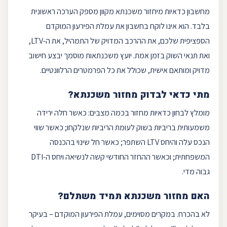
מחשבון כדאיות מיחזור משכנתא מקוון מספק הערכה ראשונית
בלבד. הוא אינו לוקח בחשבון את עמלת הפירעון המוקדם
הספציפית שלכם, את ההרכב המדויק של התמהיל, את ה-
LTV
,
ואת תנאי השוק בזמן אמת.
יועץ משכנתאות
מוסמך יבצע חישוב
מדויק ומותאם אישית, שכולל את כל הפרמטרים הרלוונטיים.
מתי כדאי לבדוק מחזור משכנתא?
מומלץ לבחון כדאיות מחזור בכמה מצבים: כאשר חלה ירידה
משמעותית בריביות בשוק לעומת הריביות שנלקחו; כאשר שווי
הנכס עלה והיחס LTV השתפר; כאשר חל שינוי בהכנסה
המשפחתית; וכאשר ההחזר החודשי קשה לנשיאה ויחס ה-
DTI
גבוה מדי.
האם מחזור משכנתא תמיד משתלם?
לא בהכרח. במקרים מסוימים, עמלת הפירעון המוקדם – בעיקר