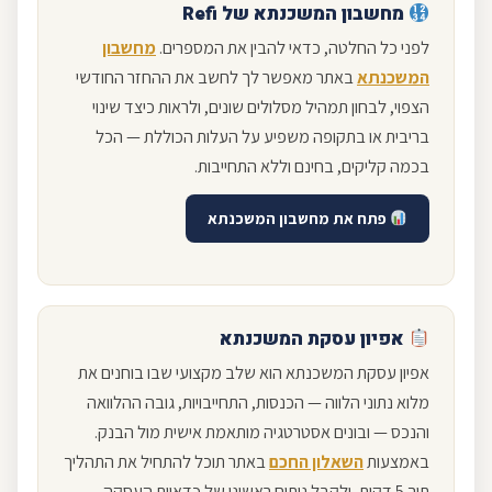
מחשבון
המשכנתא של
Refi
לפני כל החלטה, כדאי להבין את המספרים.
מחשבון
המשכנתא
באתר מאפשר לך לחשב את ההחזר החודשי
הצפוי, לבחון תמהיל מסלולים שונים, ולראות כיצד שינוי
בריבית או בתקופה משפיע על העלות הכוללת — הכל
בכמה קליקים, בחינם וללא התחייבות.
פתח את מחשבון המשכנתא
אפיון עסקת המשכנתא
אפיון עסקת המשכנתא הוא שלב מקצועי שבו בוחנים את
מלוא נתוני הלווה — הכנסות, התחייבויות, גובה ההלוואה
והנכס — ובונים אסטרטגיה מותאמת אישית מול הבנק.
באמצעות
השאלון החכם
באתר תוכל להתחיל את התהליך
תוך 5 דקות, ולקבל ניתוח ראשוני של כדאיות העסקה