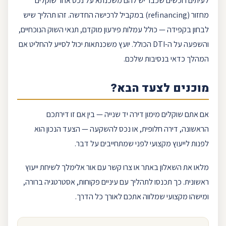
לעיתים רוכשים שכבר יש להם משכנתא על נכס אחר שוקלים
מחזור (refinancing) במקביל לרכישה החדשה. זהו תהליך שיש
לבחון בקפידה — כולל עמלות
פירעון מוקדם
, תנאי השוק הנוכחיים,
והשפעה על ה-DTI הכולל.
יועץ משכנתאות
יכול לסייע להחליט אם
המהלך כדאי בנסיבות שלכם.
מוכנים לצעד הבא?
אם אתם שוקלים מימון דירה יד שנייה — בין אם זו דירתכם
הראשונה, דירה חלופית, או נכס להשקעה — הצעד הנכון הוא
לפנות לייעוץ מקצועי לפני שמתחייבים על דבר.
מלאו את ה
שאלון
באתר או צרו קשר עם
אור אלימלך
לשיחת ייעוץ
ראשונית. כך תכנסו לתהליך עם עיניים פקוחות, אסטרטגיה ברורה,
ומישהו מקצועי שמלווה אתכם לאורך כל הדרך.