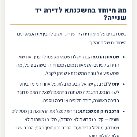
מה מיוחד ב
משכנתא לדירה יד
שנייה
?
כשמדברים על מימון דירה יד שנייה, חשוב להבין את המאפיינים
הייחודיים של התהליך:
שמאות הנכס:
הבנק ישלח שמאי מטעמו להעריך את שווי
הדירה. לעיתים השמאות נמוכה ממחיר הרכישה בפועל, מה
שמשפיע על גובה המשכנתא שניתן לקבל.
יחס
LTV
:
בנק ישראל
קבע מגבלות על אחוז המימון ביחס
לשווי הנכס. ההגבלה משתנה בהתאם לשאלה האם מדובר
ב
דירה ראשונה
, דירה חלופית או דירה נוספת.
הרכב תיק המשכנתא:
נדרש לפצל את ההלוואה בין מסלולים
שונים —
קל"צ
(קבועה לא צמודה),
מל"צ
(משתנה לא
צמודה), מסלול
פריים
ועוד. הרכב נכון חוסך כסף; הרכב שגוי
עלול לעלות ביוקר.