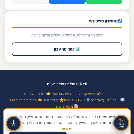
מחשבון משכנתא
חשב החזר חודשי, תמהיל מסלולים ועלות כוללת
פתח מחשבון
Refi | ליטל אלימלך בע"מ
אודות
בלוג
מחשבון
שאלון
צור קשר
אזור אישי
תוכנית שגרירים
contact@refi.co.il
050-7021207
מידרג 10.0
כתוב ביקורת בגוגל
תנאי שימוש
© 2026 ליטל אלימלך בע"מ · ח.פ 517128138 · כל הזכויות שמורות | מידע כללי
אנו משתמשים בקובצי Cookies לצורך שיפור חוויית המשתמש, התאמת
%
תכנים וניתוח ביצועים. המשך שימושך באתר מהווה הסכמה לכך.
מדיניות
בלבד, אינו ייעוץ פיננסי מחייב
הנחה
בחיוב
פרטיות