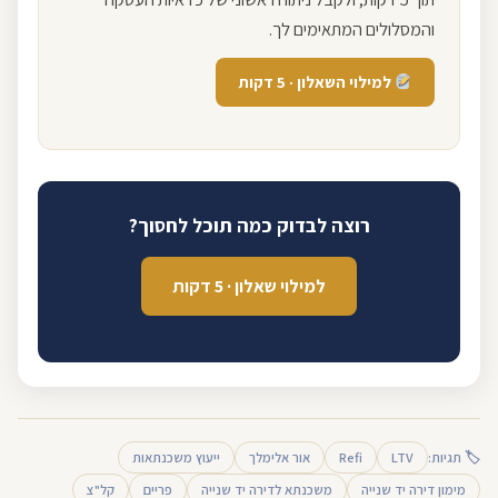
והמסלולים המתאימים לך.
למילוי השאלון · 5 דקות
רוצה לבדוק כמה תוכל לחסוך?
למילוי שאלון · 5 דקות
🏷 תגיות:
LTV
Refi
אור אלימלך
ייעוץ משכנתאות
מימון דירה יד שנייה
משכנתא לדירה יד שנייה
פריים
קל"צ