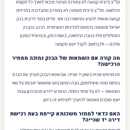
קל"צ (
ריבית קבועה
לא צמודה) מציעה יציבות לאורך כל תקופת
ההלוואה. מל"צ (
ריבית משתנה
לא צמודה) מתעדכנת בתדירות
קבועה ועשויה להציע גמישות רבה יותר.
פריים
צמוד לריבית
בנק
ישראל
ומשתנה בהתאם למדיניות המוניטרית. הרכב נכון בין
המסלולים תלוי בגובה ההלוואה, בטווח הזמן, ובפרופיל הסיכון
שלכם — ולכן חשוב לקבל ייעוץ מקצועי.
מה קורה אם השמאות של הבנק נמוכה ממחיר
הרכישה?
זהו תרחיש שכיח בשוק יד שנייה. אם שמאי הבנק מעריך את הנכס
בפחות ממה ששילמתם, גובה המשכנתא שתאושר יתבסס על שווי
השמאות — לא על מחיר החוזה. ההפרש יידרש מכם כ
הון עצמי
.
ייעוץ מוקדם מאפשר להיערך לתרחיש זה בזמן.
האם כדאי למחזר משכנתא קיימת בעת רכישת
דירה יד שנייה?