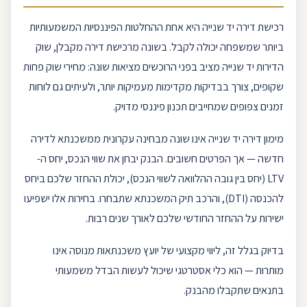
רכישת דירה
יד שנייה היא אחת ההחלטות הפיננסיות המשמעותיות
ביותר שמשפחה יכולה לקבל. בשונה מ
רכישת דירה
מקבלן, שוק
הדירות יד שנייה מציב בפני הרוכשים מציאות שונה: מחירי שוק פחות
שקופים, צורך בבדיקות מקדימות מעמיקות יותר, ולעיתים גם לוחות
זמנים צפופים שמחייבים תכנון פיננסי מדויק.
מימון דירה יד שנייה אינו שונה מבחינה עקרונית מ
משכנתא
לדירה
חדשה — אך הפרטים חשובים. הבנק יבחן את שווי הנכס, יחס ה-
LTV
(יחס בין גובה ההלוואה לשווי הנכס), יכולת ההחזר שלכם ביחס
להכנסה (
DTI
), והרכב תיק המשכנתא שתבחרו. בחירות אלו ישפיעו
ישירות על ההחזר החודשי שלכם לאורך שנים רבות.
בדיוק בגלל זה, ליווי מקצועי של יועץ
משכנתאות
מנוסה אינו
מותרות — הוא כלי אסטרטגי שיכול לעשות הבדל משמעותי
בתנאים שתקבלו מהבנק.