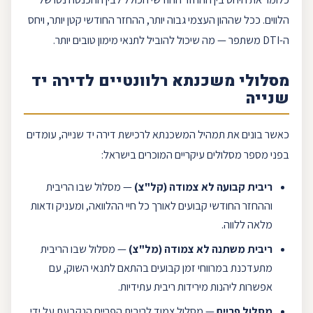
הלווים. ככל שההון העצמי גבוה יותר, ההחזר החודשי קטן יותר, ויחס
ה-DTI משתפר — מה שיכול להוביל לתנאי מימון טובים יותר.
מסלולי משכנתא
רלוונטיים לדירה יד
שנייה
כאשר בונים את תמהיל המשכנתא לרכישת דירה יד שנייה, עומדים
בפני מספר מסלולים עיקריים המוכרים בישראל:
ריבית קבועה
לא צמודה (
קל"צ
)
— מסלול שבו הריבית
וההחזר החודשי קבועים לאורך כל חיי ההלוואה, ומעניק ודאות
מלאה ללווה.
ריבית משתנה
לא צמודה (
מל"צ
)
— מסלול שבו הריבית
מתעדכנת במרווחי זמן קבועים בהתאם לתנאי השוק, עם
אפשרות ליהנות מירידות ריבית עתידיות.
מסלול
פריים
— מסלול צמוד לריבית ה
פריים
הנקבעת על ידי