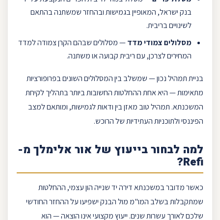
בנק ישראל
, המאופיין בגמישות ובהחזר שמשתנה בהתאם
לשינויים בריבית.
מסלולים צמודי מדד
— מסלולים שבהם הקרן צמודה למדד
המחירים לצרכן, עם
ריבית קבועה
או משתנה.
בניית תמהיל נכון — שמשלב בין המסלולים השונים בפרופורציות
מתאימות — היא אחת ההחלטות החשובות ביותר בתהליך לקיחת
המשכנתא. תמהיל טוב מאזן בין ודאות לגמישות, ומותאם למצב
הפיננסי ולתוכניות העתידיות של הרוכש.
למה לבחור בייעוץ של
אור אלימלך
מ-
?
Refi
כאשר מדובר במשכנתא דירה יד שנייה הון עצמי, ההחלטות
שמתקבלות בשלב המו"מ מול הבנק ישפיעו על ההחזר החודשי
שלכם לאורך עשרות שנים. ייעוץ מקצועי אינו הוצאה — הוא