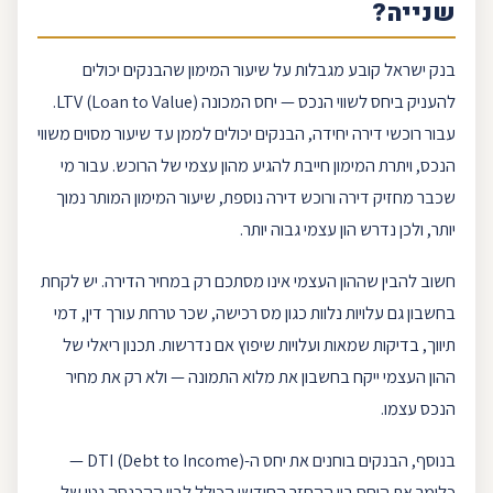
שנייה?
בנק ישראל
קובע מגבלות על שיעור המימון שהבנקים יכולים
להעניק ביחס לשווי הנכס — יחס המכונה
LTV
(Loan to Value).
עבור רוכשי דירה יחידה, הבנקים יכולים לממן עד שיעור מסוים משווי
הנכס, ויתרת המימון חייבת להגיע מהון עצמי של הרוכש. עבור מי
שכבר מחזיק דירה ורוכש דירה נוספת, שיעור המימון המותר נמוך
יותר, ולכן נדרש הון עצמי גבוה יותר.
חשוב להבין שההון העצמי אינו מסתכם רק במחיר הדירה. יש לקחת
בחשבון גם עלויות נלוות כגון מס רכישה, שכר טרחת עורך דין, דמי
תיווך, בדיקות שמאות ועלויות שיפוץ אם נדרשות. תכנון ריאלי של
ההון העצמי ייקח בחשבון את מלוא התמונה — ולא רק את מחיר
הנכס עצמו.
בנוסף, הבנקים בוחנים את יחס ה-DTI (Debt to Income) —
כלומר את היחס בין ההחזר החודשי הכולל לבין ההכנסה נטו של