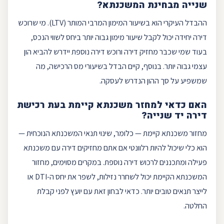
שנייה מבחינת המשכנתא?
ההבדל העיקרי הוא בשיעור המימון המרבי המותר (
LTV
). מי שרוכש
דירה יחידה יכול לקבל שיעור מימון גבוה יותר ביחס לשווי הנכס,
בעוד שמי שכבר מחזיק דירה ורוכש דירה נוספת יידרש להביא הון
עצמי גבוה יותר. בנוסף, קיים הבדל בשיעורי מס הרכישה, מה
שמשפיע על סך ההון הנדרש לעסקה.
האם כדאי למחזר משכנתא קיימת בעת רכישת
דירה יד שנייה?
מחזור משכנתא
קיימת — כלומר, שינוי תנאי המשכנתא הנוכחית —
הוא כלי שיכול להיות רלוונטי אם אתם מחזיקים דירה עם משכנתא
פעילה ומתכננים לרכוש דירה נוספת. במקרים מסוימים, מחזור
המשכנתא הקיימת יכול לשחרר נזילות, לשפר את יחס ה-DTI או
לייצר תנאים טובים יותר. כדאי לבחון זאת עם יועץ לפני קבלת
החלטה.