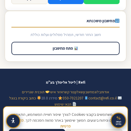
מחשבון משכנתא
חשב החזר חודשי, תמהיל מסלולים ועלות כוללת
פתח מחשבון
Refi | ליטל אלימלך בע"מ
אודות
בלוג
מחשבון
שאלון
צור קשר
אזור אישי
תוכנית שגרירים
contact@refi.co.il
050-7021207
מידרג 10.0
כתוב ביקורת בגוגל
תנאי שימוש
© 2026 ליטל אלימלך בע"מ · ח.פ 517128138 · כל הזכויות שמורות | מידע כללי
אנו משתמשים בקובצי Cookies לצורך שיפור חוויית המשתמש, התאמת
%
תכנים וניתוח ביצועים. המשך שימושך באתר מהווה הסכמה לכך.
מדיניות
בלבד, אינו ייעוץ פיננסי מחייב
הנחה
בחיוב
פרטיות