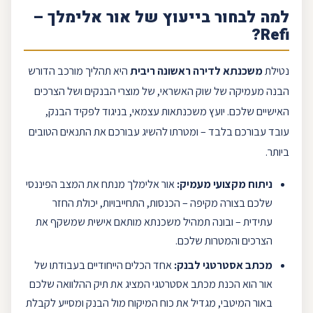
למה לבחור בייעוץ של
אור אלימלך
–
?
Refi
נטילת
משכנתא לדירה ראשונה ריבית
היא תהליך מורכב הדורש
הבנה מעמיקה של שוק האשראי, של מוצרי הבנקים ושל הצרכים
האישיים שלכם. יועץ משכנתאות עצמאי, בניגוד לפקיד הבנק,
עובד עבורכם בלבד – ומטרתו להשיג עבורכם את התנאים הטובים
ביותר.
ניתוח מקצועי מעמיק:
אור אלימלך
מנתח את המצב הפיננסי
שלכם בצורה מקיפה – הכנסות, התחייבויות, יכולת החזר
עתידית – ובונה
תמהיל משכנתא
מותאם אישית שמשקף את
הצרכים והמטרות שלכם.
מכתב אסטרטגי לבנק:
אחד הכלים הייחודיים בעבודתו של
אור הוא הכנת מכתב אסטרטגי המציג את תיק ההלוואה שלכם
באור המיטבי, מגדיל את כוח המיקוח מול הבנק ומסייע לקבלת