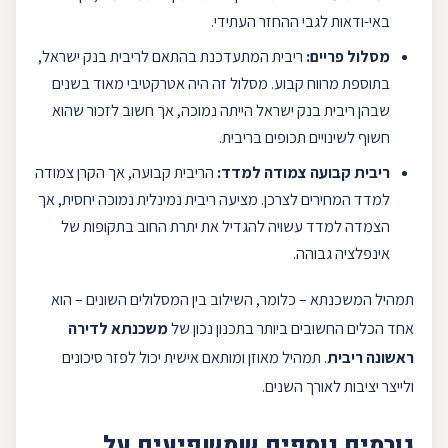
באי-ודאות לגבי ההחזר העתידי.
מסלול
פריים
:
ריבית המתעדכנת בהתאם לריבית
בנק ישראל
,
בתוספת מרווח קבוע. מסלול זה היה אטרקטיבי מאוד בשנים
שבהן ריבית בנק ישראל הייתה נמוכה, אך חשוב לזכור שהוא
חשוף לשינויים תכופים בריבית.
ריבית קבועה
צמודה למדד:
ה
ריבית קבועה
, אך הקרן צמודה
למדד המחירים לצרכן. מציעה ריבית נמינלית נמוכה יחסית, אך
הצמדה למדד עשויה להגדיל את יתרת החוב בתקופות של
אינפלציה גבוהה.
תמהיל המשכנתא – כלומר, השילוב בין המסלולים השונים – הוא
אחד הכלים החשובים ביותר בתכנון נכון של
משכנתא ל
דירה
ראשונה
ריבית
. תמהיל מאוזן ומותאם אישית יכול לפזר סיכונים
ולייצר יציבות לאורך השנים.
גורמים נוספים שמשפיעים על