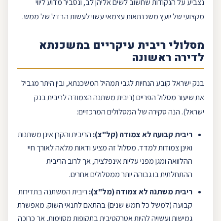
נצביע על הנקודות שחשוב לשים אליהן לב, ונסביר מדוע ליווי
מקצועי של
יועץ משכנתאות
עצמאי עשוי לעשות הבדל של ממש.
מסלולי ריבית
עיקריים ב
משכנתא
לדירה ראשונה
בנק ישראל
קובע הנחיות לגבי תמהיל המשכנתא, ובין היתר מגביל
את שיעור מסלול ה
פריים
(
ריבית משתנה
הצמודה לריבית
בנק
ישראל
). הנה סקירה של המסלולים המרכזיים:
ריבית קבועה
לא צמודה (
קל"צ
):
הריבית והקרן אינן משתנות
ואינן צמודות למדד. מסלול זה מציע ודאות מלאה לאורך חיי
ההלוואה ומגן מפני עליות אינפלציה, אך לרוב הריבית
ההתחלתית בו גבוהה יותר ממסלולים אחרים.
ריבית משתנה
לא צמודה (
מל"צ
):
ריבית המשתנה בתדירות
קבועה (למשל כל חמש שנים) בהתאם לתנאי השוק. מאפשרת
גמישות ועשויה להיות אטרקטיבית בתקופות מסוימות, אך כרוכה