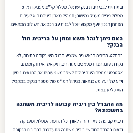
ובתחזיות לגבי ריבית בנק ישראל. מסלול
קל"צ
מעניק ודאות;
מסלול
פריים
מעניק גמישות; תמהיל מאוזן ביניהם הוא לעיתים
הפתרון הנכון. יועץ מקצועי יוכל לבנות עבורכם את השילוב המתאים.
האם ניתן לנהל משא ומתן על הריבית מול
הבנק?
בהחלט. הריבית הראשונית שמציע הבנק היא נקודת פתיחה, לא
נקודת סיום. הצגת מסמכים מסודרים, תיק אשראי חזק ומכתב
אסטרטגי מנוסח היטב יכולים לשפר משמעותית את התנאים. ניסיון
וידע של יועץ משכנתאות בניהול המו"מ מול מספר בנקים במקביל
הוא כלי עוצמתי.
מה ההבדל בין ריבית קבועה ל
ריבית משתנה
במשכנתא?
ריבית קבועה נשארת זהה לאורך כל תקופת המסלול ומעניקה
ודאות בהחזר החודשי. ריבית משתנה מתעדכנת בתדירות הנקובה