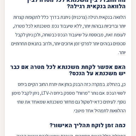
מה ההבדל בין משכנתא לכל מטרה לבין
הלוואה בנקאית רגילה?
הלוואה בנקאית רגילה (צרכנית) ניתנת בדרך כלל לתקופות קצרות
יותר ובריביות גבוהות יותר, ללא שיעבוד נכס. משכנתא לכל מטרה,
לעומת זאת, מבוססת על שיעבוד הנכס כבטוחה, ולכן ניתן לקבל
סכומים גבוהים יותר לפרקי זמן ארוכים יותר, ולרוב בתנאים תחרותיים
יותר.
האם אפשר לקחת משכנתא לכל מטרה אם כבר
יש משכנתא על הנכס?
כן, בהחלט. במקרה כזה הבנק בוחן את יתרת החוב הקיים ביחס
לשווי הנכס. אם נותר "מרווח" מספק ביחס ה-
LTV
, ניתן לקבל מימון
נוסף. לעיתים כדאי לשקול גם
מחזור משכנתא
שמאחד את שתי
ההלוואות לתמהיל אחד מיטבי.
כמה זמן לוקח תהליך האישור?