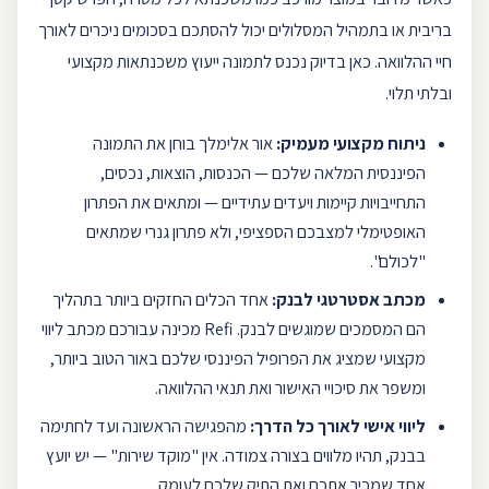
בריבית או בתמהיל המסלולים יכול להסתכם בסכומים ניכרים לאורך
חיי ההלוואה. כאן בדיוק נכנס לתמונה
ייעוץ משכנתא
ות מקצועי
ובלתי תלוי.
ניתוח מקצועי מעמיק:
אור אלימלך
בוחן את התמונה
הפיננסית המלאה שלכם — הכנסות, הוצאות, נכסים,
התחייבויות קיימות ויעדים עתידיים — ומתאים את הפתרון
האופטימלי למצבכם הספציפי, ולא פתרון גנרי שמתאים
"לכולם".
מכתב אסטרטגי לבנק:
אחד הכלים החזקים ביותר בתהליך
הם המסמכים שמוגשים לבנק.
Refi
מכינה עבורכם מכתב ליווי
מקצועי שמציג את הפרופיל הפיננסי שלכם באור הטוב ביותר,
ומשפר את סיכויי האישור ואת תנאי ההלוואה.
ליווי אישי לאורך כל הדרך:
מהפגישה הראשונה ועד לחתימה
בבנק, תהיו מלווים בצורה צמודה. אין "מוקד שירות" — יש יועץ
אחד שמכיר אתכם ואת התיק שלכם לעומק.