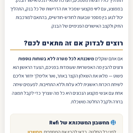
התהליך כולל הגשת מסמכים, הערכת שמאי לנכס ואישור הבנק.
בממוצע, עם ליווי מקצועי שמכיר את הדרישות של כל בנק, התהליך
יכול לנוע בין מספר שבועות לחודש-חודשיים, בהתאם למורכבות
התיק ולקצב האישורים הפנימיים של הבנק.
רוצים לבדוק אם זה מתאים לכם?
אם אתם שוקלים
משכנתא לכל מטרה ללא בטוחות נוספות
ורוצים להבין מה האפשרויות שעומדות בפניכם, הצעד הראשון הוא
פשוט — מלאו את ה
שאלון
הקצר באתר, ו
אור אלימלך
יחזור אליכם
לשיחת היכרות ראשונית ללא עלות וללא התחייבות. לפעמים שיחה
אחת עם אנשי מקצוע הנכונים היא כל מה שצריך כדי לקבל תמונה
ברורה ולקבל החלטה מושכלת.
מחשבון
המשכנתא של
Refi
לפני כל החלטה, כדאי להבין את המספרים.
מחשבון