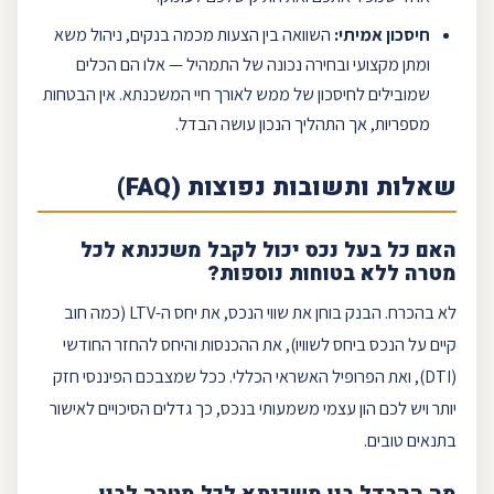
חיסכון
אמיתי:
השוואה בין הצעות מכמה בנקים, ניהול משא
ומתן מקצועי ובחירה נכונה של התמהיל — אלו הם הכלים
שמובילים לחיסכון של ממש לאורך חיי המשכנתא. אין הבטחות
מספריות, אך התהליך הנכון עושה הבדל.
שאלות ותשובות נפוצות (FAQ)
האם כל בעל נכס יכול לקבל משכנתא לכל
מטרה ללא בטוחות נוספות?
לא בהכרח. הבנק בוחן את שווי הנכס, את יחס ה-
LTV
(כמה חוב
קיים על הנכס ביחס לשוויו), את ההכנסות והיחס להחזר החודשי
(
DTI
), ואת הפרופיל האשראי הכללי. ככל שמצבכם הפיננסי חזק
יותר ויש לכם
הון עצמי
משמעותי בנכס, כך גדלים הסיכויים לאישור
בתנאים טובים.