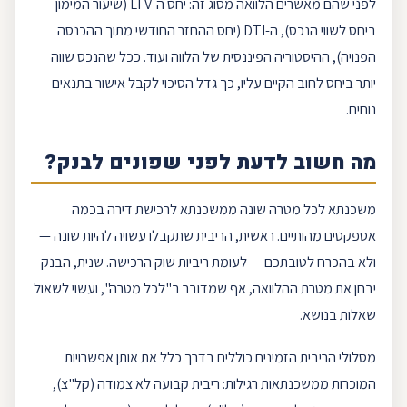
לפני שהם מאשרים הלוואה מסוג זה: יחס ה-
LTV
(שיעור המימון
ביחס לשווי הנכס), ה-
DTI
(יחס ההחזר החודשי מתוך ההכנסה
הפנויה), ההיסטוריה הפיננסית של הלווה ועוד. ככל שהנכס שווה
יותר ביחס לחוב הקיים עליו, כך גדל הסיכוי לקבל אישור בתנאים
נוחים.
מה חשוב לדעת לפני שפונים לבנק?
משכנתא לכל מטרה
שונה ממשכנתא ל
רכישת דירה
בכמה
אספקטים מהותיים. ראשית, הריבית שתקבלו עשויה להיות שונה —
ולא בהכרח לטובתכם — לעומת ריביות שוק הרכישה. שנית, הבנק
יבחן את מטרת ההלוואה, אף שמדובר ב"לכל מטרה", ועשוי לשאול
שאלות בנושא.
מסלולי הריבית הזמינים כוללים בדרך כלל את אותן אפשרויות
המוכרות מ
משכנתאות
רגילות:
ריבית קבועה
לא צמודה (
קל"צ
),