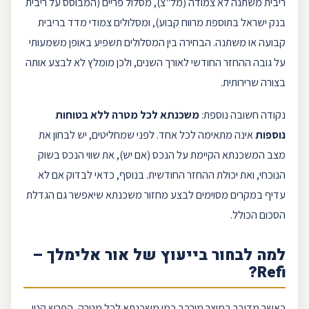
ריבית משתנה
לא צמודה (
מל"צ
), מסלול
פריים
(המבוסס על ריבית
בנק ישראל
בתוספת מרווח קבוע), ומסלולים צמודי מדד ב
ריבית
קבועה
או משתנה. הבחירה בין המסלולים תשפיע באופן משמעותי
על גובה ההחזר החודשי לאורך השנים, ולכן מומלץ לא לבצע אותה
בצורה שרירותית.
נקודה חשובה נוספת:
משכנתא לכל מטרה ללא בטוחות
נוספות
אינה מתאימה לכל אחד. לפני שמחליטים, יש לבחון את
מצב המשכנתא הקיימת על הנכס (אם יש), את שווי הנכס בשוק
הנוכחי, ואת יכולת ההחזר החודשית. בנוסף, כדאי לבדוק אם לא
עדיף במקרים מסוימים לבצע
מחזור משכנתא
שיאפשר גם הגדלת
הסכום הכולל.
למה לבחור בייעוץ של
אור אלימלך
–
?
Refi
כאשר מדובר במוצר מורכב כמו משכנתא לכל מטרה, הפרש קטן