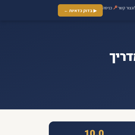
ג
צור קשר
כניסה
▶ בדוק כדאיות ←
דריך
10.0