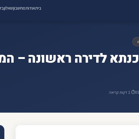
בית
אודות
מחשבון
שאלון
בלו
ה
נתא לדירה ראשונה – המ
0
⏱ 1 דקות קריאה