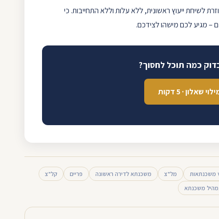
רת לשיחת ייעוץ ראשונית, ללא עלות וללא התחייבות. כי
– מגיע לכם מישהו לצידכם.
דוק כמה תוכל לחסוך?
לוי שאלון · 5 דקות
ץ משכנתאות
מל"צ
משכנתא לדירה ראשונה
פריים
קל"צ
היל משכנתא