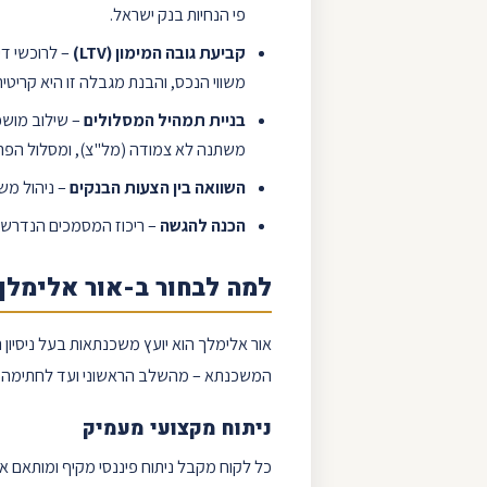
פי הנחיות
בנק ישראל
.
קביעת גובה המימון (
LTV
)
– לרוכשי די
משווי הנכס, והבנת מגבלה זו היא קריטית
בניית תמהיל המסלולים
– שילוב מושכ
משתנה
לא צמודה (
מל"צ
), ומסלול ה
פרי
השוואה בין הצעות הבנקים
– ניהול מש
הכנה להגשה
– ריכוז המסמכים הנדרשים
למה לבחור ב-
אור אלימלך
אור אלימלך
הוא יועץ משכנתאות בעל ניסיון 
המשכנתא – מהשלב הראשוני ועד לחתימה הס
ניתוח מקצועי מעמיק
כל לקוח מקבל ניתוח פיננסי מקיף ומותאם איש