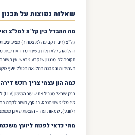
שאלות נפוצות על תכנון
מה ההבדל בין קל"צ למל"צ ואי
קל"צ (
ריבית קבועה
לא צמודה) מציע יציבות
ההלוואה, ללא תלות בשינויי מדד או ריבית.
תקופה לפי מנגנון שנקבע מראש. אין תשובה 
העתידיות ובמבנה ההלוואה הכולל. יועץ מקצו
כמה
הון עצמי
צריך רוכש דירה
בנק ישראל מגביל את שיעור המימון (LTV) לרוכשי דירה ראשונה. המשמעות היא שתידרשו להביא
מינימלי משווי הנכס. בנוסף, חשוב לקחת בחש
רלוונטי), שמאות ועוד – הוצאות שאינן ממומ
מתי כדאי לפנות ליועץ משכנת