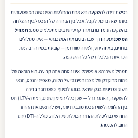
רכישת
דירה להשקעה
היא אחת ההחלטות הפיננסיות המשמעותיות
ביותר שאדם יכול לקבל. אבל בין הבחירה של הנכס לבין ההצלחה
בהשקעה עומד גורם אחד קריטי שרבים מתעלמים ממנו:
תמהיל
המשכנתא
. הדרך שבה בונים את המשכנתא — אילו מסלולים
בוחרים, באיזה יחס, ולאיזה טווח זמן — קובעת במידה רבה את
הכדאיות הכלכלית של כל ההשקעה.
תמהיל משכנתא
אופטימלי אינו נוסחה אחת קבועה. הוא תוצאה של
ניתוח מדוקדק של מצבו הפיננסי של הלווה, מאפייני הנכס, תנאי
השוק ומדיניות
בנק ישראל
בנוגע למינוף. כשמדובר ב
דירה
להשקעה
, האתגר גדל — שכן כללי המימון שונים, רמת ה-
LTV
(יחס
בין ההלוואה לשווי הנכס) מוגבלת יותר, ויש להתאים את ההחזר
החודשי גם ליכולת ההחזר הכוללת של הלווה, כולל ה-
DTI
(יחס
החוב להכנסה).