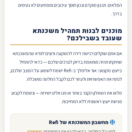
המלאים. תכנון מוקדם ונכון חוסך עיכובים ומפתיעים לא נעימים
בדרך.
מוכנים לבנות תמהיל משכנתא
שעובד בשבילכם?
אם אתם שוקלים
רכישת דירה
להשקעה ורוצים לוודא שהמשכנתא
שתיקחו תהיה מותאמת בדיוק לצרכים שלכם — כדאי להתחיל
בייעוץ מקצועי. אור אלימלך ב-
Refi
ישמח לשמוע על המצב שלכם,
לנתח את האפשרויות ולעזור לכם לקבל החלטה מושכלת.
מלאו את ה
שאלון
הקצר באתר או פנו אלינו ישירות — ונשמח לקבוע
פגישת ייעוץ ראשונית ללא התחייבות.
מחשבון
המשכנתא של
Refi
לפני כל החלטה, כדאי להבין את המספרים.
מחשבון