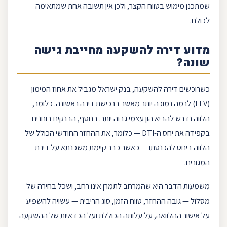
שמתכנן מימוש בטווח הקצר, ולכן אין תשובה אחת שמתאימה
לכולם.
מדוע דירה להשקעה מחייבת גישה
שונה?
כשרוכשים דירה להשקעה,
בנק ישראל
מגביל את אחוז המימון
(
LTV
) לרמה נמוכה יותר מאשר ברכישת
דירה ראשונה
. כלומר,
הלווה נדרש להביא
הון עצמי
גבוה יותר. בנוסף, הבנקים בוחנים
בקפידה את יחס ה-DTI — כלומר, את ההחזר החודשי הכולל של
הלווה ביחס להכנסתו — כאשר כבר קיימת משכנתא על דירת
המגורים.
משמעות הדבר היא שהמרחב לתמרן אינו רחב, ושכל בחירה של
מסלול — גובה ההחזר, טווח הזמן, סוג הריבית — עשויה להשפיע
על אישור ההלוואה, על עלותה הכוללת ועל הכדאיות של ההשקעה