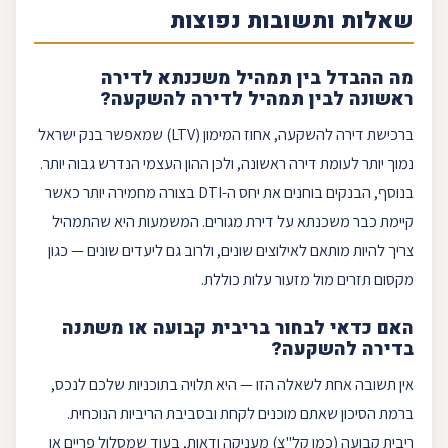
שאלות ותשובות נפוצות
מה ההבדל בין תמהיל
משכנתא לדירה
ראשונה
לבין תמהיל לדירה להשקעה?
ב
רכישת דירה
להשקעה, אחוז המימון (
LTV
) שמאפשר בנק ישראל
נמוך יותר לעומת
דירה ראשונה
, ולכן ההון העצמי הנדרש גבוה יותר.
בנוסף, הבנקים בוחנים את יחס ה-DTI בצורה מחמירה יותר כאשר
קיימת כבר משכנתא על דירת מגורים. המשמעות היא שהתמהיל
צריך להיות מותאם לאילוצים שונים, ולרוב גם ליעדים שונים — כגון
מקסום תזרים מול מזעור עלות כוללת.
האם כדאי לבחור ב
ריבית קבועה
או משתנה
בדירה להשקעה?
אין תשובה אחת לשאלה הזו — היא תלויה בתוכניות שלכם לנכס,
ברמת הסיכון שאתם מוכנים לקחת ובסביבת הריביות הנוכחית.
ריבית קבועה (כמו
קל"צ
) מעניקה ודאות, בעוד שמסלול
פריים
או