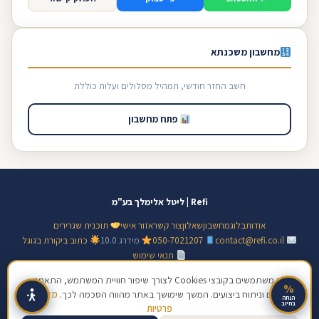
מחשבון משכנתא
חשב החזר חודשי, תמהיל מסלולים ועלות כוללת
פתח מחשבון
Refi | ליטל אלימלך בע"מ
אודות
בלוג
מחשבון
שאלון
צור קשר
אזור אישי
תוכנית שגרירים
contact@refi.co.il
050-7021207
מידרג 10.0
כתוב ביקורת בגוגל
תנאי שימוש
© 2026 ליטל אלימלך בע"מ · ח.פ 517128138 · כל הזכויות שמורות | מידע כללי
אנו משתמשים בקובצי Cookies לצורך שיפור חוויית המשתמש, התאמת
%
תכנים וניתוח ביצועים. המשך שימושך באתר מהווה הסכמה לכך.
מדיניות
בלבד, אינו ייעוץ פיננסי מחייב
הנחה
בחיוב
פרטיות