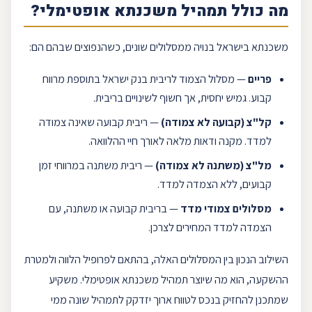
מה כולל
תמהיל משכנתא
אופטימלי?
משכנתא בישראל בנויה ממסלולים שונים, כשהנפוצים שבהם הם:
פריים
— מסלול הצמוד לריבית
בנק ישראל
בתוספת מרווח
קבוע. גמיש יחסית, אך חשוף לשינויים בריבית.
קל"צ
(קבועה לא צמודה)
—
ריבית קבועה
שאינה צמודה
למדד. מקנה ודאות מלאה לאורך חיי ההלוואה.
מל"צ
(משתנה לא צמודה)
—
ריבית משתנה
במרווחי זמן
קבועים, ללא הצמדה למדד.
מסלולים צמודי מדד
— ב
ריבית קבועה
או משתנה, עם
הצמדה למדד המחירים לצרכן.
השילוב הנכון בין המסלולים האלה, בהתאם לפרופיל הלווה ולמטרת
ההשקעה, הוא מה שיוצר תמהיל משכנתא אופטימלי. משקיע
שמתכנן להחזיק בנכס לטווח ארוך יזדקק לתמהיל שונה ממי