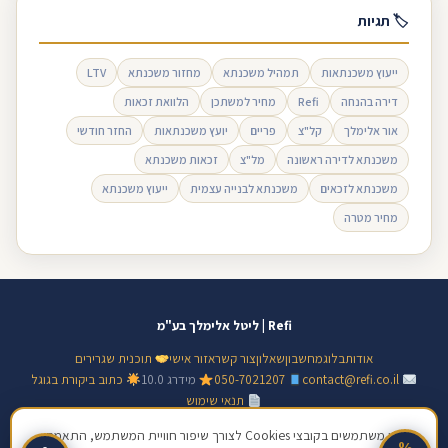
🏷 תגיות
ייעוץ משכנתאות
תמהיל משכנתא
מחזור משכנתא
LTV
דירה בהנחה
Refi
מחיר למשתכן
הלוואת זכאות
אור אלימלך
קל"צ
פריים
יועץ משכנתאות
החזר חודשי
משכנתא לדירה ראשונה
מל"צ
זכאות משכנתא
משכנתא לזכאים
משכנתא לבנייה עצמית
ייעוץ משכנתא
מחיר מטרה
Refi | ליטל אלימלך בע"מ
אודות
בלוג
מחשבון
שאלון
צור קשר
אזור אישי
תוכנית שגרירים
contact@refi.co.il
050-7021207
מידרג 10.0
כתוב ביקורת בגוגל
תנאי שימוש
© 2026 ליטל אלימלך בע"מ · ח.פ 517128138 · כל הזכויות שמורות | מידע כללי
אנו משתמשים בקובצי Cookies לצורך שיפור חוויית המשתמש, התאמת
%