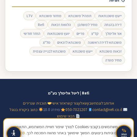
🏷 תגיות
ייעוץ משכנתאות
תמהיל משכנתא
מחזור משכנתא
LTV
דירה בהנחה
מחיר למשתכן
הלוואת זכאות
Refi
אור אלימלך
קל"צ
פריים
יועץ משכנתאות
החזר חודשי
משכנתא לדירה ראשונה
משכנתא לזכאים
מל"צ
זכאות משכנתא
ייעוץ משכנתא
משכנתא לבנייה עצמית
מחיר מטרה
Refi | ליטל אלימלך בע"מ
אודות
בלוג
מחשבון
שאלון
צור קשר
אזור אישי
תוכנית שגרירים
contact@refi.co.il
050-7021207
מידרג 10.0
כתוב ביקורת בגוגל
תנאי שימוש
© 2026 ליטל אלימלך בע"מ · ח.פ 517128138 · כל הזכויות שמורות | מידע כללי
אנו משתמשים בקובצי Cookies לצורך שיפור חוויית המשתמש, התאמת
%
תכנים וניתוח ביצועים. המשך שימושך באתר מהווה הסכמה לכך.
מדיניות
בלבד, אינו ייעוץ פיננסי מחייב
הנחה
בחיוב